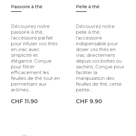
CHF
9.90
CHF
9.90
Passoire à thé
Pelle à thé
Découvrez notre
Découvrez notre
passoire à thé,
pelle à thé,
l’accessoire parfait
l’accessoire
pour infuser vos thés
indispensable pour
en vrac avec
doser vos thés en
simplicité et
vrac directement
élégance. Conçue
depuis vos boîtes ou
pour filtrer
sachets. Conçue pour
efficacement les
faciliter la
feuilles de thé tout en
manipulation des
permettant aux
feuilles de thé, cette
arômes…
petite…
CHF
11.90
CHF
9.90