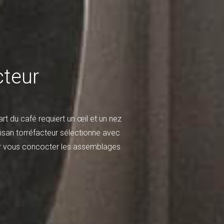
cteur
rt du café requiert un œil et un nez
artisan torréfacteur sélectionne avec
our vous concocter les assemblages