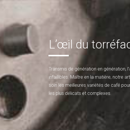
L’œil du torréfa
Transmis de génération en génération, l’a
infaillibles. Maître en la matière, notre 
soin les meilleures variétés de café p
les plus délicats et complexes.