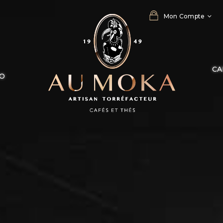
Mon Compte
CA
RO