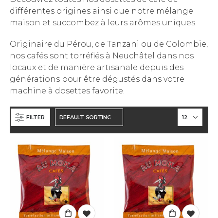
différentes origines ainsi que notre mélange
maison et succombez à leurs arômes uniques.
Originaire du Pérou, de Tanzani ou de Colombie,
nos cafés sont torréfiés à Neuchâtel dans nos
locaux et de manière artisanale depuis des
générations pour être dégustés dans votre
machine à dosettes favorite.
FILTER
Café Colombie Pure Origine - Moulu - 250gr
Café Colombie Pure Origine - Moulu - 250gr
5.00
out of 5
5.00
out of 5
CHF
9.90
CHF
9.90