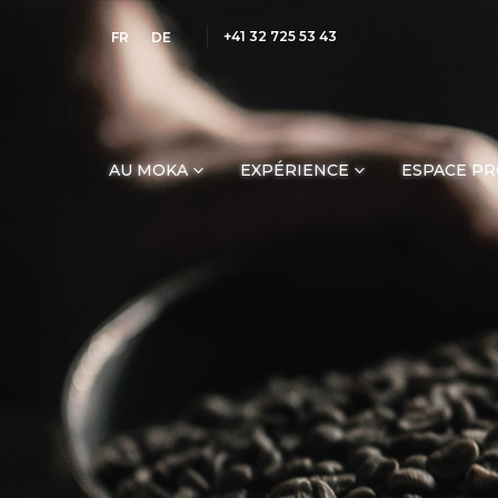
+41 32 725 53 43
FR
DE
AU MOKA
EXPÉRIENCE
ESPACE P