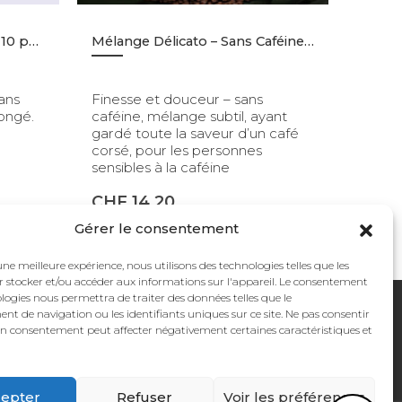
Mélange Constantinople – 10 pces
Mélange Délicato – Sans Caféine – Grains – 500gr
ans
Finesse et douceur – sans
longé.
caféine, mélange subtil, ayant
gardé toute la saveur d’un café
corsé, pour les personnes
sensibles à la caféine
CHF
14.20
Gérer le consentement
une meilleure expérience, nous utilisons des technologies telles que les
r stocker et/ou accéder aux informations sur l'appareil. Le consentement
logies nous permettra de traiter des données telles que le
Puis-je vous aider ?
t de navigation ou les identifiants uniques sur ce site. Ne pas consentir
son consentement peut affecter négativement certaines caractéristiques et
ON
NEWSLETTER
Restez informés !
epter
Refuser
Voir les préférences