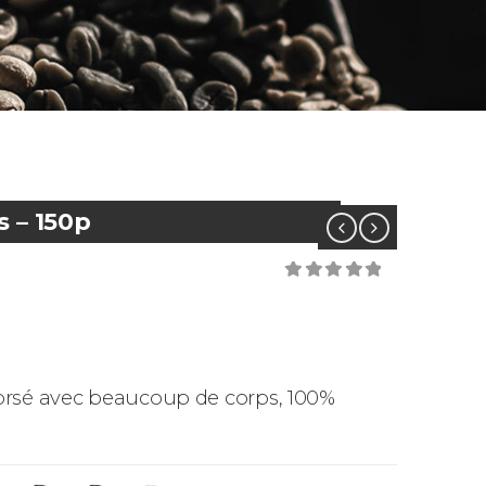
 – 150p
0
out of 5
orsé avec beaucoup de corps, 100%