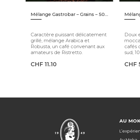
Mélange Gastrobar – Grains – 500gr
Mélang
Caractère puissant délicatement
Doux e
grillé, mélange Arabica et
mocca 
Robusta, un café convenant aux
cafés 
amateurs de Ristretto.
sud, 1
CHF
11.10
CHF
AU MO
L’expérie
Au Moka