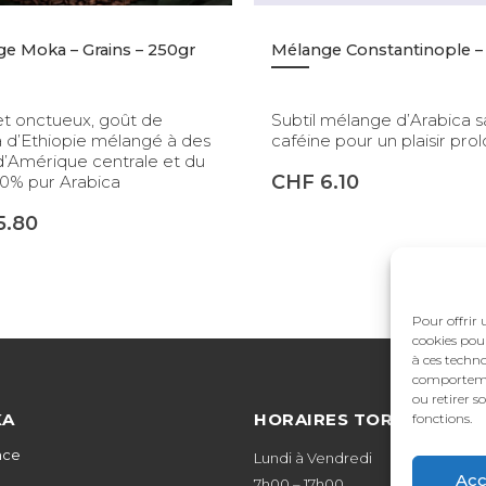
e Moka – Grains – 250gr
t onctueux, goût de
Subtil mélange d’Arabica s
d’Ethiopie mélangé à des
caféine pour un plaisir pro
d’Amérique centrale et du
CHF
6.10
00% pur Arabica
5.80
Pour offrir 
cookies pou
à ces techno
comportemen
ou retirer 
KA
HORAIRES TORRÉFACTI
fonctions.
nce
Lundi à Vendredi
Acc
7h00 – 17h00