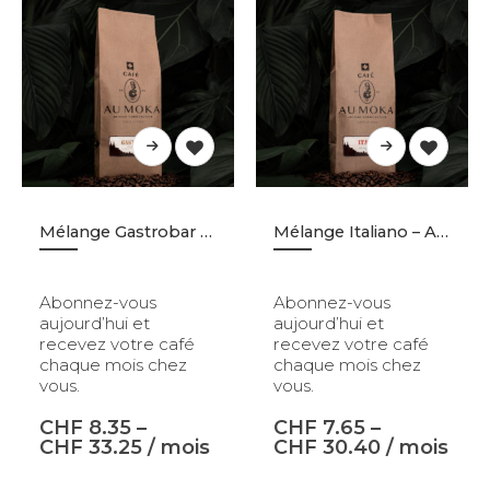
Mélange Gastrobar – Abonnement
Mélange Italiano – Abonnement
Abonnez-vous
Abonnez-vous
aujourd’hui et
aujourd’hui et
recevez votre café
recevez votre café
chaque mois chez
chaque mois chez
vous.
vous.
Café Colombie Pure Origine - Moulu - 250gr
Café Colombie Pure Origine - Moulu - 250gr
CHF
8.35
–
CHF
7.65
–
5.00
out of 5
5.00
out of 5
CHF
9.90
CHF
9.90
CHF
33.25
/ mois
CHF
30.40
/ mois