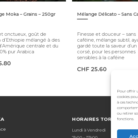
e Moka – Grains – 250gr
t onctueux, goût de
Finesse et douceur – sans
d’Ethiopie mélangé à des
caféine, mélange subtil, ay
d’Amérique centrale et du
gardé toute la saveur d’un
00% pur Arabica
corsé, pour les personnes
sensibles à la caféine
5.80
CHF
25.60
Pour offrir 
cookies pou
à ces techno
comportemen
ou retirer 
KA
HORAIRES TORRÉFACTI
fonctions.
nce
Lundi à Vendredi
Acc
7h00 – 17h00