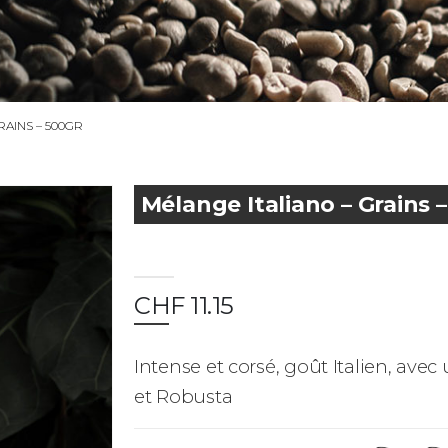
RAINS – 500GR
Mélange Italiano – Grains 
CHF
11.15
Intense et corsé, goût Italien, av
et Robusta