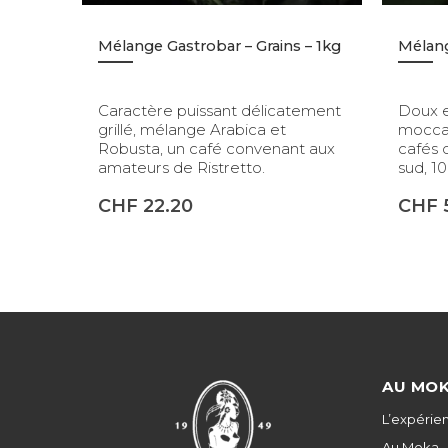
Mélange Gastrobar – Grains – 1kg
Mélang
Caractère puissant délicatement
Doux e
grillé, mélange Arabica et
mocca 
Robusta, un café convenant aux
cafés 
amateurs de Ristretto.
sud, 1
CHF
22.20
CHF
AU MO
L’expérie
Au Moka