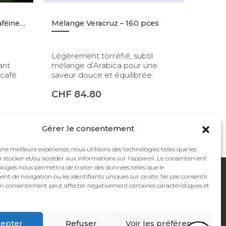
Mélange Délicato – Sans Caféine – Moulu – 1kg
Mélange Veracruz – 160 pces
Légèrement torréfié, subtil
ant
mélange d’Arabica pour une
 café
saveur douce et équilibrée.
CHF
84.80
Gérer le consentement
une meilleure expérience, nous utilisons des technologies telles que les
r stocker et/ou accéder aux informations sur l'appareil. Le consentement
logies nous permettra de traiter des données telles que le
Puis-je vous aider ?
t de navigation ou les identifiants uniques sur ce site. Ne pas consentir
son consentement peut affecter négativement certaines caractéristiques et
ON
NEWSLETTER
Restez informés !
epter
Refuser
Voir les préférences