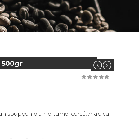
– 500gr
0
out of 5
ec un soupçon d’amertume, corsé, Arabica