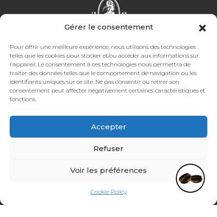
Gérer le consentement
Pour offrir une meilleure expérience, nous utilisons des technologies
telles que les cookies pour stocker et/ou accéder aux informations sur
l'appareil. Le consentement à ces technologies nous permettra de
Facebook
Instagram
TikTok
LinkedIn
traiter des données telles que le comportement de navigation ou les
identifiants uniques sur ce site. Ne pas consentir ou retirer son
consentement peut affecter négativement certaines caractéristiques et
Puis-je vous aider ?
fonctions.
ÖFFNUNGSZEITEN CAFÉBAR
Montags bis freitags 7 Uhr bis 19 Uhr
Accepter
Samstags 7 Uhr bis 19 Uhr
Refuser
ÖFFNUNGSZEITEN RÖSTEREI
Voir les préférences
Montags bis freitags
7h00 – 17h00
Cookie Policy
(Freitags bis 16 Uhr 30)