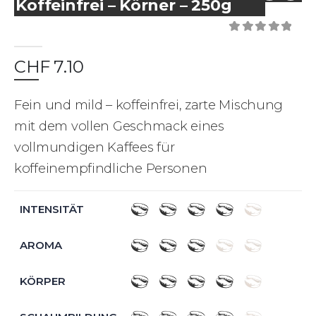
Koffeinfrei – Körner – 250g
0
out of 5
CHF
7.10
Fein und mild – koffeinfrei, zarte Mischung
mit dem vollen Geschmack eines
vollmundigen Kaffees für
koffeinempfindliche Personen
INTENSITÄT
AROMA
KÖRPER