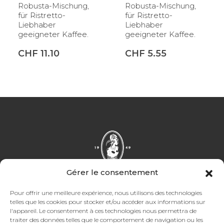
Robusta-Mischung,
Robusta-Mischung,
k,
für Ristretto-
für Ristretto-
Liebhaber
Liebhaber
geeigneter Kaffee.
geeigneter Kaffee.
CHF
11.10
CHF
5.55
Gérer le consentement
Pour offrir une meilleure expérience, nous utilisons des technologies
telles que les cookies pour stocker et/ou accéder aux informations sur
Facebook
Instagram
TikTok
LinkedIn
l'appareil. Le consentement à ces technologies nous permettra de
traiter des données telles que le comportement de navigation ou les