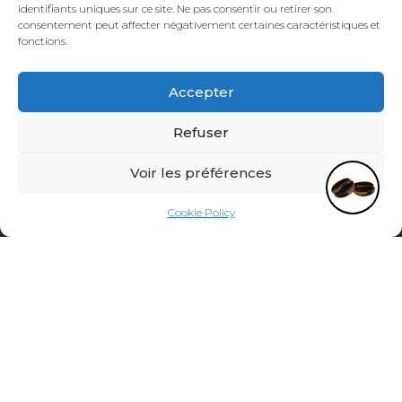
identifiants uniques sur ce site. Ne pas consentir ou retirer son
consentement peut affecter négativement certaines caractéristiques et
ÖFFNUNGSZEITEN CAFÉBAR
fonctions.
Puis-je vous aider ?
Montags bis freitags 7 Uhr bis 19 Uhr
Accepter
Samstags 7 Uhr bis 19 Uhr
Refuser
ÖFFNUNGSZEITEN RÖSTEREI
Montags bis freitags
Voir les préférences
7h00 – 17h00
Cookie Policy
(Freitags bis 16 Uhr 30)
NEWSLETTER
Bleib informiert!