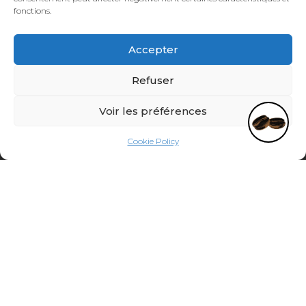
fonctions.
Puis-je vous aider ?
ÖFFNUNGSZEITEN CAFÉBAR
Montags bis freitags 7 Uhr bis 19 Uhr
Accepter
Samstags 7 Uhr bis 19 Uhr
Refuser
ÖFFNUNGSZEITEN RÖSTEREI
Voir les préférences
Montags bis freitags
7h00 – 17h00
Cookie Policy
(Freitags bis 16 Uhr 30)
NEWSLETTER
Bleib informiert!