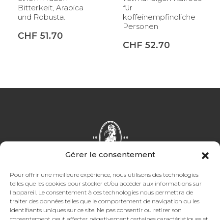
Bitterkeit, Arabica
für
und Robusta.
koffeinempfindliche
Personen
CHF
51.70
CHF
52.70
Gérer le consentement
Pour offrir une meilleure expérience, nous utilisons des technologies
telles que les cookies pour stocker et/ou accéder aux informations sur
l'appareil. Le consentement à ces technologies nous permettra de
Facebook
Instagram
TikTok
LinkedIn
traiter des données telles que le comportement de navigation ou les
identifiants uniques sur ce site. Ne pas consentir ou retirer son
consentement peut affecter négativement certaines caractéristiques et