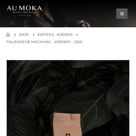
SHOP
KAFFEES
,
KÖRNER
ITALIENISCHE MISCHUNG – KÖRNER – 250G