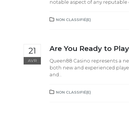
notable aspect of any reputable o
NON CLASSIFIÉ(E)
Are You Ready to Pla
21
AVR
Queen88 Casino represents a new
both new and experienced players
and...
NON CLASSIFIÉ(E)