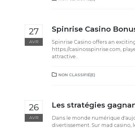
Spinrise Casino Bonus
27
AVR
Spinrise Casino offers an exciti
https://casinosspinrise.com, playe
attractive...
NON CLASSIFIÉ(E)
Les stratégies gagna
26
AVR
Dans le monde numérique d'aujourd
divertissement. Sur mad casino, l