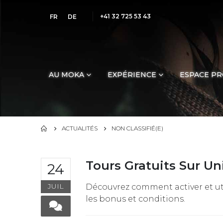
+41 32 725 53 43
FR
DE
AU MOKA
EXPÉRIENCE
ESPACE P
ACTUALITÉS
NON CLASSIFIÉ(E)
Tours Gratuits Sur Un
24
JUIL
Découvrez comment activer et uti
les bonus et conditions.